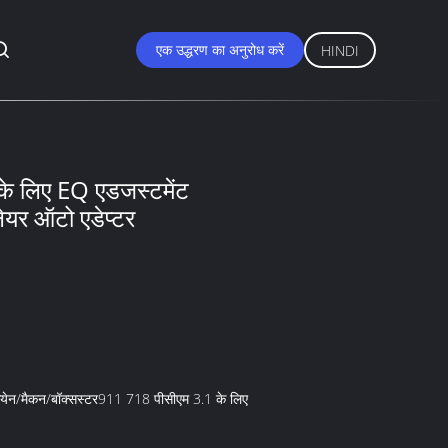
एक उद्धरण का अनुरोध करें
HINDI
े लिए EQ एडजस्टमेंट
ेयर ऑटो एडेप्टर
/केयेन/मैकन/बॉक्सस्टर911 718 पीसीएम 3.1 के लिए