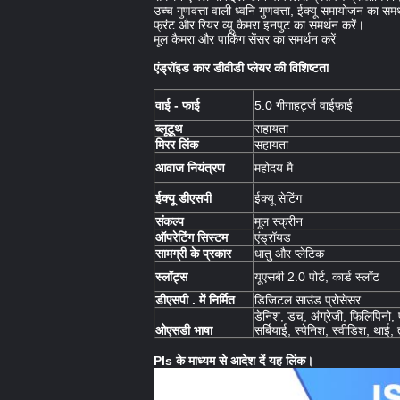
उच्च गुणवत्ता वाली ध्वनि गुणवत्ता, ईक्यू समायोजन का समर्
फ्रंट और रियर व्यू कैमरा इनपुट का समर्थन करें।
मूल कैमरा और पार्किंग सेंसर का समर्थन करें
एंड्रॉइड कार डीवीडी प्लेयर की विशिष्टता
वाई - फाई
5.0 गीगाहर्ट्ज वाईफ़ाई
ब्लूटूथ
सहायता
मिरर लिंक
सहायता
आवाज नियंत्रण
महोदय मै
ईक्यू डीएसपी
ईक्यू सेटिंग
संकल्प
मूल स्क्रीन
ऑपरेटिंग सिस्टम
एंड्रॉयड
सामग्री के प्रकार
धातु और प्लेटिक
स्लॉट्स
यूएसबी 2.0 पोर्ट, कार्ड स्लॉट
डीएसपी . में निर्मित
डिजिटल साउंड प्रोसेसर
डेनिश, डच, अंग्रेजी, फिलिपिनो, फ
ओएसडी भाषा
सर्बियाई, स्पेनिश, स्वीडिश, थाई, 
Pls के माध्यम से आदेश दें
यह लिंक।