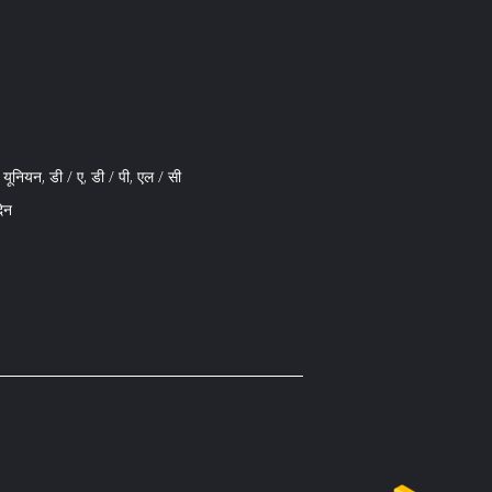
्न यूनियन, डी / ए, डी / पी, एल / सी
िन