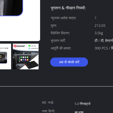
भुगतान & नौवहन नियमों:
न्यूनतम आदेश मात्रा:
1
मूल्य:
212.65
पैकेजिंग विवरण:
3.5kg
भुगतान शर्तें:
टी / टी, वेस्टर
आपूर्ति की क्षमता:
300 PCS / द
अब से संपर्क करें
वाई - फाई:
5.0 गीगाहर्ट्ज
भाषा: हिन्दी:
बहु भाषा