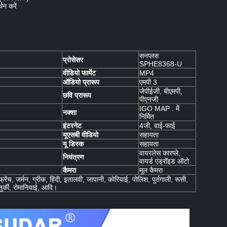
थन करें
सनप्लस
प्रोसेसर
SPHE8368-U
वीडियो फार्मेट
MP4
ऑडियो प्रारूप
एमपी 3
जेपीईजी, बीएमपी,
छवि प्रारूप
पीएनजी
IGO MAP . में
नक्शा
निर्मित
इंटरनेट
4जी, वाई-फाई
यूएसबी वीडियो
सहायता
यू डिस्क
सहायता
वायरलेस कारप्ले,
नियंत्रण
वायर्ड एंड्रॉइड ऑटो
कैमरा
मूल कैमरा
्रेंच, जर्मन, ग्रीक, हिंदी, इतालवी, जापानी, कोरियाई, पोलिश, पुर्तगाली, रूसी,
तुर्की, रोमानियाई, आदि।