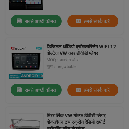
कारखाना भ्रमण
सबसे अच्छी कीमत
हमसे संपर्क करें
गुणवत्ता नियंत्रण
डिजिटल ऑडियो ब्रॉडकास्टिंग WIFI 12
संपर्क करें
वोल्टेज VW कार डीवीडी प्लेयर
MOQ：बातचीत योग्य
मूल्य：negotiable
समाचार
मामलों
सबसे अच्छी कीमत
हमसे संपर्क करें
एक उद्धरण का अनुरोध करें
मिरर लिंक VW गोल्फ डीवीडी प्लेयर,
वोक्सवैगन टच स्क्रीन रेडियो सपोर्ट
Shopping
स्टीयरिंग व्हील कंट्रोल