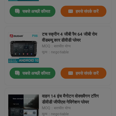
सबसे अच्छी कीमत
हमसे संपर्क करें
टच स्क्रीन 4 जीबी रैम 64 जीबी रोम
वीडब्ल्यू कार डीवीडी प्लेयर
MOQ：बातचीत योग्य
मूल्य：negotiable
सबसे अच्छी कीमत
हमसे संपर्क करें
घर
वाहन 14 इंच मैगोटन वोक्सवैगन टॉरेग
उत्पादों
डीवीडी जीपीएस नेविगेशन प्लेयर
MOQ：बातचीत योग्य
हमारे बारे में
मूल्य：negotiable