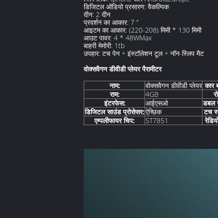
डिजिटल ऑडियो प्रसारण: वैकल्पिक
दीन: 2 दीन
प्रदर्शन का आकार: 7 "
आइटम का आकार: (220-208) मिमी * 130 मिमी
आउट पावर: 4 * 48WMax
बाहरी मेमोरी: 1tb
उपहार: टच पेन + इंस्टॉलेशन टूल + नॉन-स्लिप मैट
वोक्सवैगन डीवीडी प्लेयर पैरामीटर
नाम:
वोक्सवैगन डीवीडी प्लेयर
कार 
राम:
4GB
र
इंटरफेस:
आईएसओ
डबल स
डिजिटल साउंड प्रोसेसर:
ऐच्छिक
टच स्
एम्पलीफायर चिप:
ST7851
रेडिय