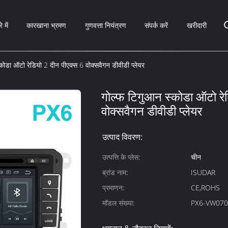
े में
कारखाना भ्रमण
गुणवत्ता नियंत्रण
संपर्क करें
खरीदारी
कोडा ऑटो रेडियो 2 दीन पीएक्स 6 वोक्सवैगन डीवीडी प्लेयर
गोल्फ टिगुआन स्कोडा ऑटो रे
वोक्सवैगन डीवीडी प्लेयर
उत्पाद विवरण:
उत्पत्ति के प्लेस:
चीन
ब्रांड नाम:
ISUDAR
प्रमाणन:
CE,ROHS
मॉडल संख्या:
PX6-VW070