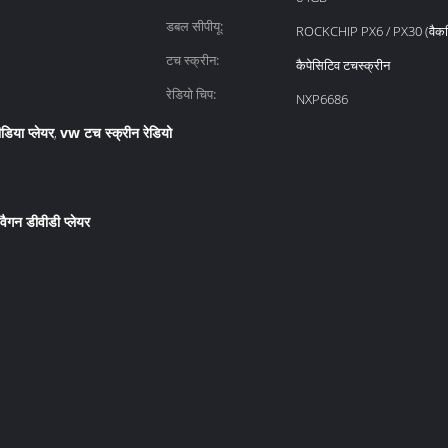
डबल सीपीयू:
ROCKCHIP PX6 / PX30 (वैकल
टच स्क्रीन:
कैपेसिटिव टचस्क्रीन
रेडियो चिप:
NXP6686
डिया प्लेयर
vw टच स्क्रीन रेडियो
,
ैगन डीवीडी प्लेयर