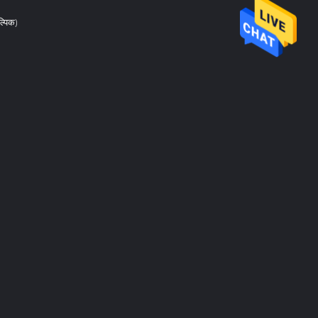
्पिक)