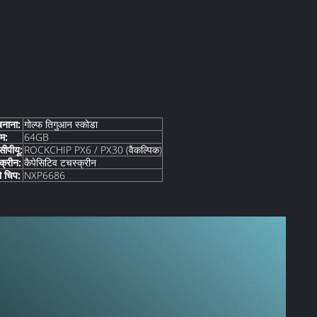
बनाना:
गोल्फ तिगुआन स्कोडा
ोम:
64GB
ीपीयू:
ROCKCHIP PX6 / PX30 (वैकल्पिक)
क्रीन:
कैपेसिटिव टचस्क्रीन
ो चिप:
NXP6686