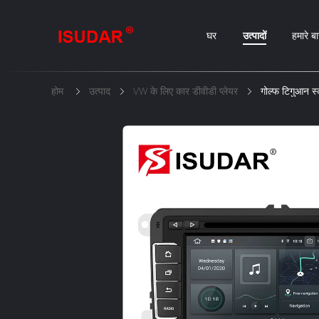
घर
उत्पादों
हमारे बार
होम
उत्पाद
VW के लिए कार डीवीडी प्लेयर
गोल्फ टिगुआन स्