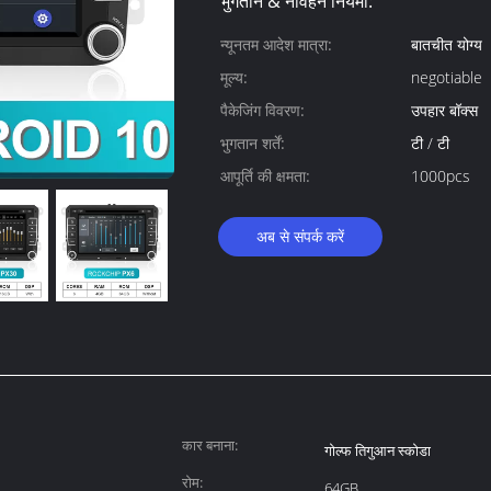
भुगतान & नौवहन नियमों:
न्यूनतम आदेश मात्रा:
बातचीत योग्य
मूल्य:
negotiable
पैकेजिंग विवरण:
उपहार बॉक्स
भुगतान शर्तें:
टी / टी
आपूर्ति की क्षमता:
1000pcs
अब से संपर्क करें
कार बनाना:
गोल्फ तिगुआन स्कोडा
रोम:
64GB