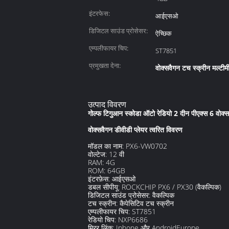
इंटरफेस:
आईएसओ
डिजिटल साउंड प्रोसेसर:
ऐच्छिक
एम्पलीफायर चिप:
ST7851
प्रमुखता देना:
वोक्सवैगन टच स्क्रीन मल्टीमी
उत्पाद विवरण
गोल्फ टिगुआन स्कोडा ऑटो रेडियो 2 दीन पीएक्स 6 वोक्सव
वोक्सवैगन डीवीडी प्लेयर त्वरित विवरण
मॉडल का नाम: PX6-VW0702
वोल्टेज: 12 वी
RAM: 4G
ROM: 64GB
इंटरफ़ेस: आईएसओ
डबल सीपीयू: ROCKCHIP PX6 / PX30 (वैकल्पिक)
डिजिटल साउंड प्रोसेसर: वैकल्पिक
टच स्क्रीन: कैपेसिटिव टच स्क्रीन
एम्पलीफायर चिप: ST7851
रेडियो चिप: NXP6686
मिरर लिंक: Iphone और AndroidEurope