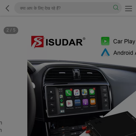
2
/
5