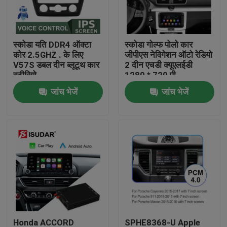
कारखाना भ्रमण
स्कोडा यति DDR4 ऑक्टा
स्कोडा गोल्फ पोलो कार
कोर 2.5GHZ . के लिए
जीपीएस नेविगेशन ऑटो रेडियो
गुणवत्ता नियंत्रण
V57S डबल दीन ब्लूटूथ कार
2 दीन एचडी क्यूएलईडी
स्टीरियो
1280 * 720 पी
जांच भेजें
जांच भेजें
संपर्क करें
समाचार
मामलों
एक उद्धरण का अनुरोध करें
Shopping
Honda ACCORD
SPHE8368-U Apple