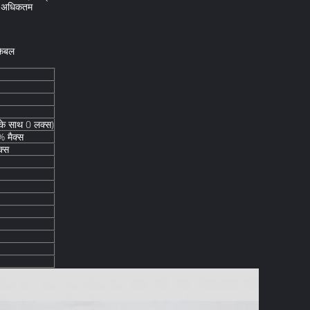
% अधिकतम
केबल
े साथ 0 लक्स)
मैक्स
्स