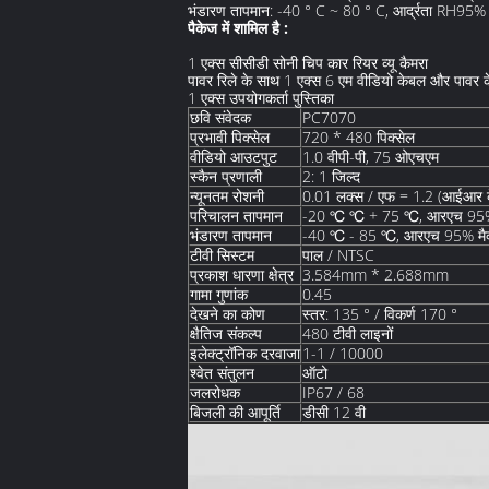
भंडारण तापमान: -40 ° C ~ 80 ° C, आर्द्रता RH95
पैकेज में शामिल है :
1 एक्स सीसीडी सोनी चिप कार रियर व्यू कैमरा
पावर रिले के साथ 1 एक्स 6 एम वीडियो केबल और पावर 
1 एक्स उपयोगकर्ता पुस्तिका
छवि संवेदक
PC7070
प्रभावी पिक्सेल
720 * 480 पिक्सेल
वीडियो आउटपुट
1.0 वीपी-पी, 75 ओएचएम
स्कैन प्रणाली
2: 1 जिल्द
न्यूनतम रोशनी
0.01 लक्स / एफ = 1.2 (आईआर क
परिचालन तापमान
-20 ℃ ℃ + 75 ℃, आरएच 95% 
भंडारण तापमान
-40 ℃ - 85 ℃, आरएच 95% मैक
टीवी सिस्टम
पाल / NTSC
प्रकाश धारणा क्षेत्र
3.584mm * 2.688mm
गामा गुणांक
0.45
देखने का कोण
स्तर: 135 ° / विकर्ण 170 °
क्षैतिज संकल्प
480 टीवी लाइनों
इलेक्ट्रॉनिक दरवाजा
1-1 / 10000
श्वेत संतुलन
ऑटो
जलरोधक
IP67 / 68
बिजली की आपूर्ति
डीसी 12 वी