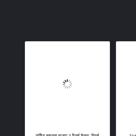
के लिए
480TV लाइन्स कार रिवर्स कैमरा टोयोटा
पनरोक 