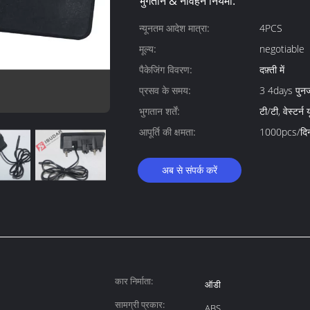
भुगतान & नौवहन नियमों:
न्यूनतम आदेश मात्रा:
4PCS
मूल्य:
negotiable
पैकेजिंग विवरण:
दफ़्ती में
प्रसव के समय:
3 4days पुनर्
भुगतान शर्तें:
टी/टी, वेस्टर्न
आपूर्ति की क्षमता:
1000pcs/दि
अब से संपर्क करें
कार निर्माता:
ऑडी
सामग्री प्रकार:
ABS