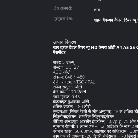
लेंस सामग्री:
कांच
प्रमुखता देना:
वाहन बैकअप कैमरा
रियर व्यू 
,
उत्पाद विवरण
कार ट्रंक हैंडल रियर व्यू HD कैमरा ऑडी A4 A5 S5
पैरामीटर:
पावर: 5 डब्ल्यू
वोल्टेज: DC12V
AGC: ऑटो
संकल्प: 648 * 480
टीवी सिस्टम: NTSC / PAL
सफेद संतुलन: ऑटो
देखें कोण: 170 डिग्री
गामा गुणांक: 0.45
बैकलाइट मुआवजा: ऑटो
क्षैतिज संकल्प: 480 टीवी
एसएनआर (सिंगल रेश्यो से शोर अनुपात): 48 से अधिक डी
सिंक्रोनाइज़ेशन: आंतरिक सिंक्रनाइज़ेशन
वीडियो आउटपुट: आरसीए इंटरफ़ेस, 1.0Vp-p, 75 ओम-
न्यूनतम रोशनी: 1 लक्स एफ = 1.2 (आईआर के साथ 2 ल
वर्तमान खपत: 50-60mA, आईआर पर अधिकतम 130
काम कर रहे तापमान: -20 डिग्री सेल्सियस ~ 70 डिग्री 