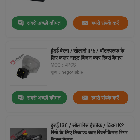
कारखाना भ्रमण
सबसे अच्छी कीमत
हमसे संपर्क करें
गुणवत्ता नियंत्रण
हुंडई वेरना / सोलारी IP67 वॉटरप्रूफ के
संपर्क करें
लिए कलर नाइट विजन कार रिवर्स कैमरा
MOQ：4PCS
मूल्य：negotiable
समाचार
मामलों
सबसे अच्छी कीमत
हमसे संपर्क करें
एक उद्धरण का अनुरोध करें
हुंडई I30 / सोलारिस हैचबैक / किआ K2
रियो के लिए टिकाऊ कार रिवर्स कैमरा रियर
Shopping
विजन कैमरा