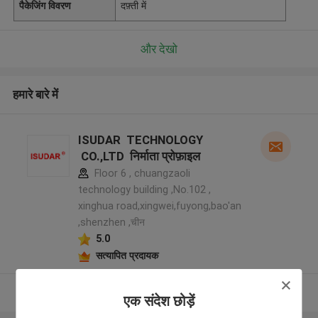
पैकेजिंग विवरण
दफ़्ती में
और देखो
हमारे बारे में
ISUDAR TECHNOLOGY
CO.,LTD निर्माता प्रोफ़ाइल
Floor 6 , chuangzaoli
technology building ,No.102 ,
xinghua road,xingwei,fuyong,bao'an
,shenzhen ,चीन
5.0
सत्यापित प्रदायक
और देखो
एक संदेश छोड़ें