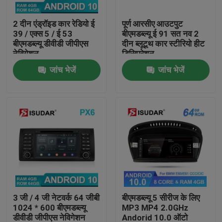
2 दीन एंड्रॉइड कार रेडियो ई
पूर्ण आरसीए आउटपुट
कारखाना भ्रमण
39 / एक्स 5 / ई 53
बीएमडब्ल्यू ई 91 सत नव 2
बीएमडब्ल्यू डीवीडी जीपीएस
दीन ब्लूटूथ कार स्टीरियो हीट
नेविगेशन
डिसिप्रेशन
गुणवत्ता नियंत्रण
जांच भेजें
जांच भेजें
संपर्क करें
समाचार
मामलों
एक उद्धरण का अनुरोध करें
3 जी / 4 जी नेटवर्क 64 जीबी
बीएमडब्ल्यू 5 सीरीज के लिए
1024 * 600 बीएमडब्ल्यू
MP3 MP4 2.0GHz
Shopping
डीवीडी जीपीएस नेविगेशन
Andorid 10.0 ऑटो