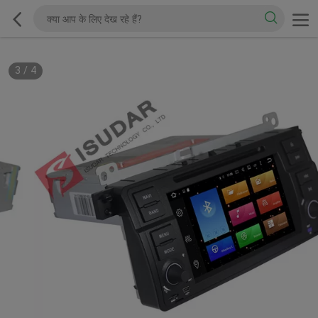
3
/
4