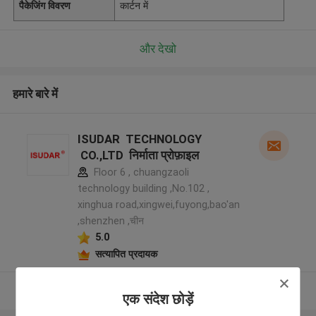
पैकेजिंग विवरण
कार्टन में
और देखो
हमारे बारे में
ISUDAR TECHNOLOGY
CO.,LTD निर्माता प्रोफ़ाइल
Floor 6 , chuangzaoli
technology building ,No.102 ,
xinghua road,xingwei,fuyong,bao'an
,shenzhen ,चीन
5.0
सत्यापित प्रदायक
और देखो
एक संदेश छोड़ें