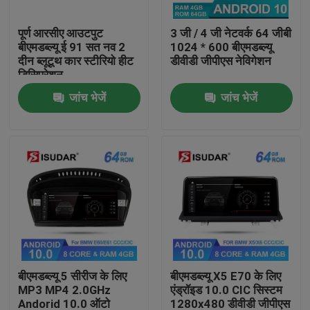
पूर्ण आरसीए आउटपुट
3 जी / 4 जी नेटवर्क 64 जीबी
कारखाना भ्रमण
बीएमडब्ल्यू ई 91 सत नव 2
1024 * 600 बीएमडब्ल्यू
दीन ब्लूटूथ कार स्टीरियो हीट
डीवीडी जीपीएस नेविगेशन
डिसिप्रेशन
गुणवत्ता नियंत्रण
जांच भेजें
जांच भेजें
संपर्क करें
समाचार
मामलों
एक उद्धरण का अनुरोध करें
बीएमडब्ल्यू 5 सीरीज के लिए
बीएमडब्ल्यू X5 E70 के लिए
MP3 MP4 2.0GHz
एंड्रॉइड 10.0 CIC सिस्टम
Shopping
Andorid 10.0 ऑटो
1280x480 डीवीडी जीपीएस