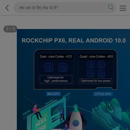
2
/
5