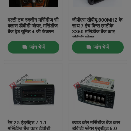
कारखाना भ्रमण
मल्टी टच स्क्रीन मर्सिडीज सी
जीपीएस सीपीयू 800MHZ के
क्लास डीवीडी प्लेयर, मर्सिडीज
साथ 7 इंच विन्स एमटीके
बेंज हेड यूनिट 4 जी फंक्शन
3360 मर्सिडीज बेंज कार
गुणवत्ता नियंत्रण
डीवीडी प्लेयर
जांच भेजें
जांच भेजें
संपर्क करें
समाचार
मामलों
एक उद्धरण का अनुरोध करें
रैम 2G एंड्रॉइड 7.1.1
क्वाड कोर मर्सिडीज बेंज कार
Shopping
मर्सिडीज बेंज कार डीवीडी
डीवीडी प्लेयर एंड्रॉइड 6.0