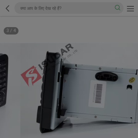
3
/
4