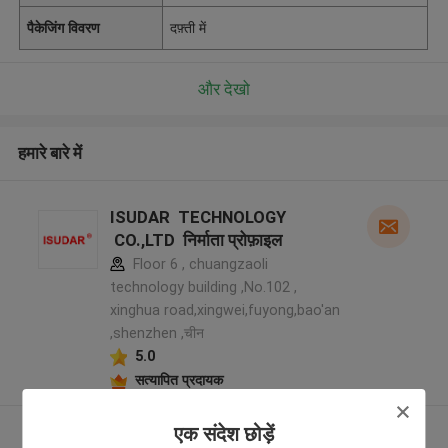
पैकेजिंग विवरण
दफ़्ती में
और देखो
हमारे बारे में
ISUDAR TECHNOLOGY
CO.,LTD निर्माता प्रोफ़ाइल
Floor 6 , chuangzaoli
technology building ,No.102 ,
xinghua road,xingwei,fuyong,bao'an
,shenzhen ,चीन
5.0
सत्यापित प्रदायक
एक संदेश छोड़ें
और देखो